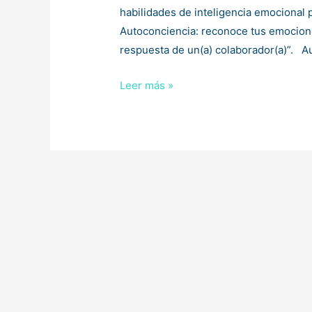
habilidades de inteligencia emocional 
Autoconciencia: reconoce tus emocione
respuesta de un(a) colaborador(a)”. A
Las
Leer más »
4
Habilidades
Emocionales
que
Mejoran
el
Ambiente
Laboral